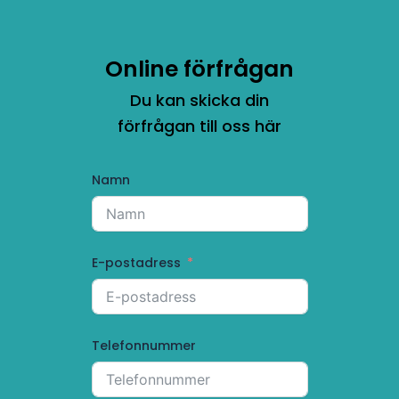
Online förfrågan
Du kan skicka din
förfrågan till oss här
Namn
E-postadress
Telefonnummer