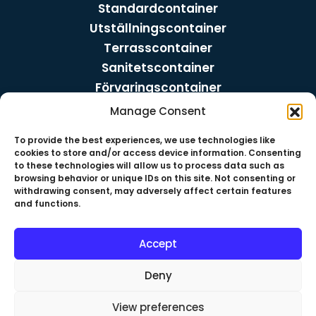
Standardcontainer
Utställningscontainer
Terrasscontainer
Sanitetscontainer
Förvaringscontainer
Trädgårdscontainer
Manage Consent
Kioskcontainer
To provide the best experiences, we use technologies like
Kassacontainer
cookies to store and/or access device information. Consenting
Djurcontainer
to these technologies will allow us to process data such as
browsing behavior or unique IDs on this site. Not consenting or
Sociala medier
withdrawing consent, may adversely affect certain features
and functions.
Facebook
Instagram
TikTok
Linkedin
Accept
Deny
View preferences
Copyright © 2026 , EKO-box Sverige.