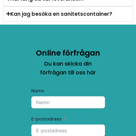
Kan jag besöka en sanitetscontainer?
Online förfrågan
Du kan skicka din
förfrågan till oss här
Namn
E-postadress